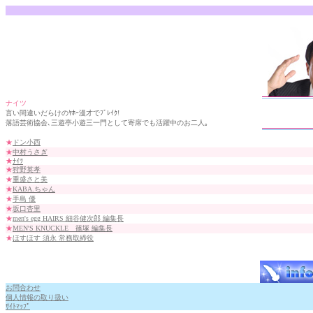
ナイツ
言い間違いだらけのﾔﾎｰ漫才でﾌﾞﾚｲｸ!
落語芸術協会､三遊亭小遊三一門として寄席でも活躍中のお二人｡
★
ドン小西
★
中村うさぎ
★
ﾅｲﾂ
★
狩野英孝
★
重盛さと美
★
KABA.ちゃん
★
手島 優
★
坂口杏里
★
men's egg HAIRS 細谷健次郎 編集長
★
MEN'S KNUCKLE 篠塚 編集長
★
ほすほす 須永 常務取締役
お問合わせ
個人情報の取り扱い
ｻｲﾄﾏｯﾌﾟ